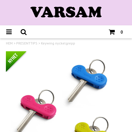
0
HEM
>
PRESENTTIPS
>
Keywing nyckelgrepp