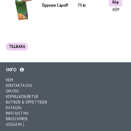
Köp
Öppnare Capoff
75 kr
KÖP
TILLBAKA
INFO
HEM
KONTAKTA OSS
OM OSS
KÖPVILLKOR/RETUR
BUTIKER & ÖPPETTIDER
KATALOG
INFO JUST NU
BROSCHYRER
LOGGA IN │