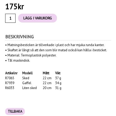
175
kr
LÄGG I VARUKORG
BESKRIVNING
• Matningsbesticken är tillverkade i plast och har mjuka runda kanter.
• Skaftet är långt så att den som blir matad också kan hålla i besticket.
• Material: Termoplastisk polyester.
• Tål maskindisk.
Artikelnr
Modell
Mått
Vikt
R7065
Sked
22 cm
37 g
R7939
Gaffel
22 cm
34 g
R6033
Liten sked
20 cm
31 g
TILLBAKA