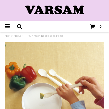
0
HEM
>
PRESENTTIPS
>
Matningsbestick Feed