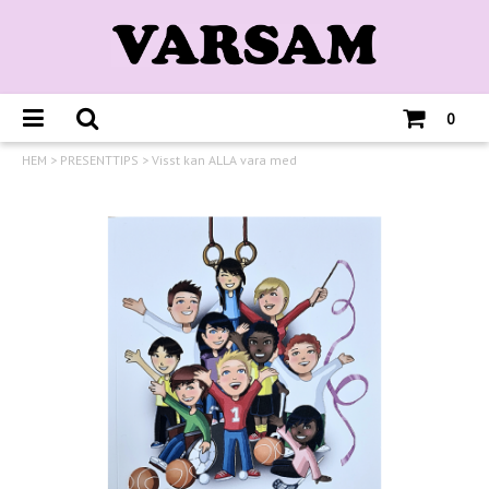
0
HEM
>
PRESENTTIPS
>
Visst kan ALLA vara med