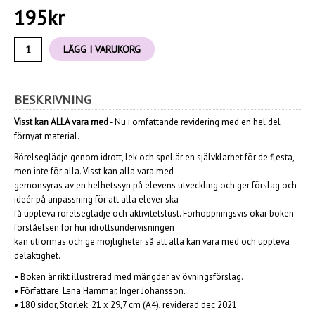
195
kr
LÄGG I VARUKORG
BESKRIVNING
Visst kan ALLA vara med -
Nu i omfattande revidering med en hel del
förnyat material.
Rörelseglädje genom idrott, lek och spel är en självklarhet för de flesta,
men inte för alla. Visst kan alla vara med
gemonsyras av en helhetssyn på elevens utveckling och ger förslag och
ideér på anpassning för att alla elever ska
få uppleva rörelseglädje och aktivitetslust. Förhoppningsvis ökar boken
förståelsen för hur idrottsundervisningen
kan utformas och ge möjligheter så att alla kan vara med och uppleva
delaktighet.
•
Boken är rikt illustrerad med mängder av övningsförslag.
• Författare: Lena Hammar, Inger Johansson.
• 180 sidor, Storlek: 21 x 29,7 cm (A4), reviderad dec 2021