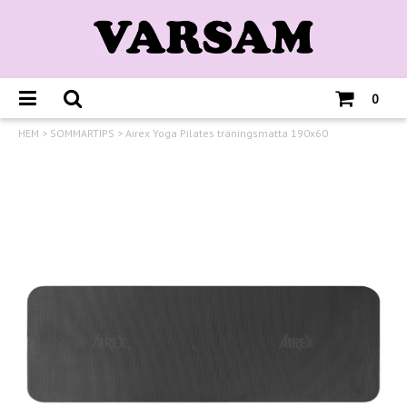
0
HEM
>
SOMMARTIPS
>
Airex Yoga Pilates träningsmatta 190x60