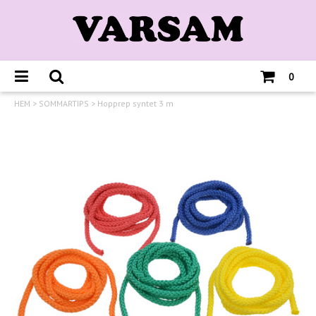
0
HEM
>
SOMMARTIPS
>
Hopprep syntet 3 m