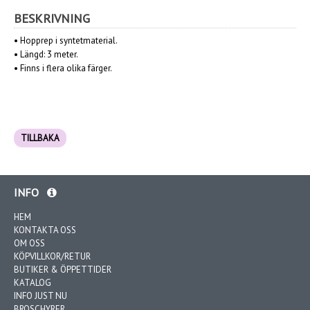
BESKRIVNING
•
Hopprep i syntetmaterial.
• Längd:
3 meter.
•
Finns i flera olika färger.
TILLBAKA
INFO
HEM
KONTAKTA OSS
OM OSS
KÖPVILLKOR/RETUR
BUTIKER & ÖPPETTIDER
KATALOG
INFO JUST NU
BROSCHYRER