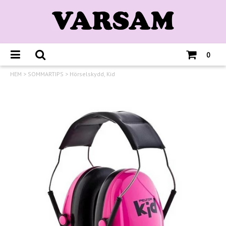
0
HEM
>
SOMMARTIPS
>
Hörselskydd, Kid