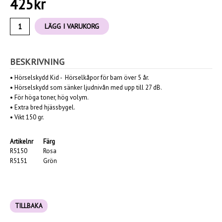
425
kr
LÄGG I VARUKORG
BESKRIVNING
•
Hörselskydd Kid - Hörselkåpor för barn över 5 år.
• Hörselskydd som sänker ljudnivån med upp till 27 dB.
• För höga toner, hög volym.
• Extra bred hjässbygel.
• Vikt 150 gr.
Artikelnr
Färg
R5150
Rosa
R5151
Grön
TILLBAKA