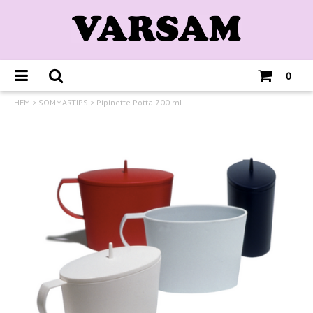
0
HEM
>
SOMMARTIPS
>
Pipinette Potta 700 ml