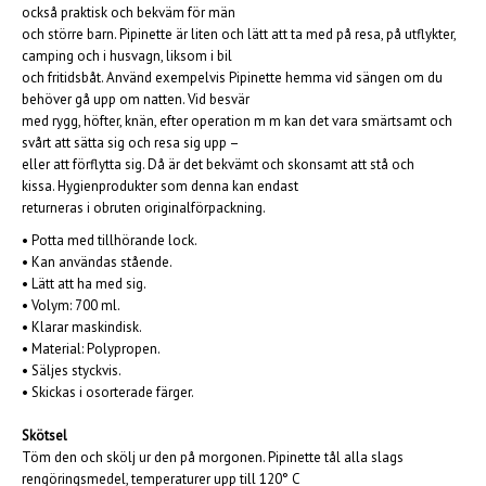
också praktisk och bekväm för män
och större barn. Pipinette är liten och lätt att ta med på resa, på utflykter,
camping och i husvagn, liksom i bil
och fritidsbåt. Använd exempelvis Pipinette hemma vid sängen om du
behöver gå upp om natten. Vid besvär
med rygg, höfter, knän, efter operation m m kan det vara smärtsamt och
svårt att sätta sig och resa sig upp –
eller att förflytta sig. Då är det bekvämt och skonsamt att stå och
kissa. Hygienprodukter som denna kan endast
returneras i obruten originalförpackning.
• Potta med tillhörande lock.
• Kan användas stående.
• Lätt att ha med sig.
• Volym: 700 ml.
• Klarar maskindisk.
• Material: Polypropen.
• Säljes styckvis.
• Skickas i osorterade färger.
Skötsel
Töm den och skölj ur den på morgonen. Pipinette tål alla slags
rengöringsmedel, temperaturer upp till 120° C