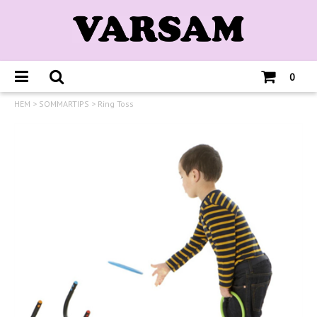
0
HEM
>
SOMMARTIPS
>
Ring Toss