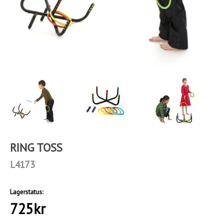
RING TOSS
L4173
Lagerstatus:
725
kr