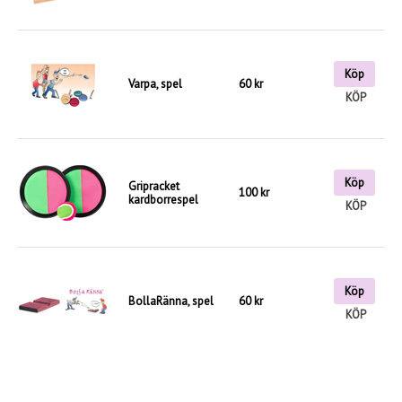
Köp
Varpa, spel
60 kr
KÖP
Köp
Gripracket
100 kr
kardborrespel
KÖP
Köp
BollaRänna, spel
60 kr
KÖP