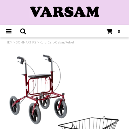
0
HEM
>
SOMMARTIPS
>
Korg Carl-Oskar/Rebel