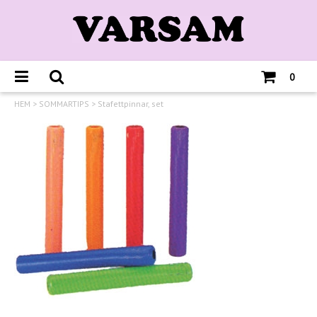
0
HEM
>
SOMMARTIPS
>
Stafettpinnar, set