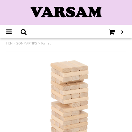
0
HEM
>
SOMMARTIPS
>
Tornet