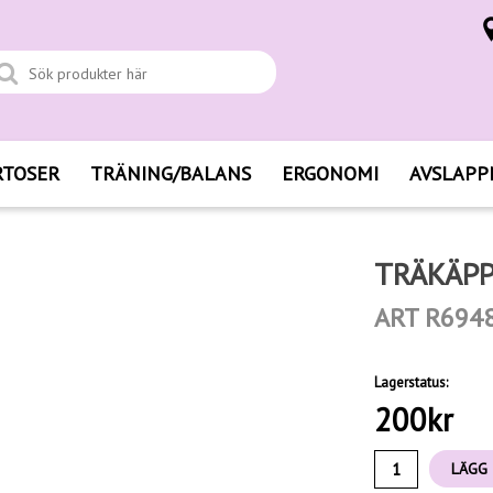
RTOSER
TRÄNING/BALANS
ERGONOMI
AVSLAPP
TRÄKÄPP
ART R694
Lagerstatus:
200
kr
LÄGG 