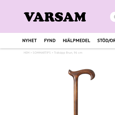
NYHET
FYND
HJÄLPMEDEL
STÖD/O
HEM
>
SOMMARTIPS
>
Träkäpp Brun, 96 cm