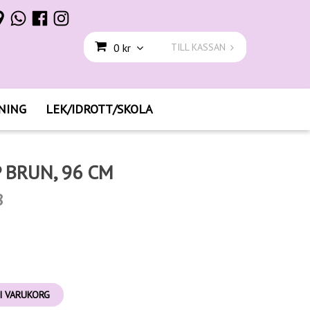
0 kr
TILL KASSAN
NING
LEK/IDROTT/SKOLA
 BRUN, 96 CM
8
I VARUKORG