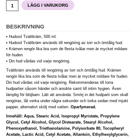
LÄGG I VARUKORG
BESKRIVNING
• Hudosil Tvättkräm, 500 ml.
•
Hudosil Tvättkräm används till rengöring av torr och ömtålig hud.
• Krämen rengör lika bra som de flesta tvålar men är mycket mildare
för huden.
• Din hud vårdas vid varje rengöring.
Tvättkräm används till rengöring av torr och ömtålig hud. Krämen
rengör lika bra som de flesta tvålar men är mycket mildare för huden.
Din hud vårdas vid varje rengöring. Rekommenderas till torra
hudpartier såsom händer och ansikte samt till intim hygien. Även
lämplig för blöjbarn. Lätt att använda: Smörj in det hudparti som skall
rengöras, låt verka under några sekunder och torka sedan med mjukt
papper, alternativt skölj med vatten.
Oparfymerad.
Innehåll
: Aqua, Stearic Acid, Isopropyl Myristate, Propylene
Glycol, Cetyl Alcohol, Glycol Distearate, Stearyl Alcohol,
Phenoxyethanol, Triethanolamine, Polysorbate 80, Tocopheryl
Acetate, Lactic Acid, Cetyl Acetate, Allantoin, Ethylhexylglycerin,