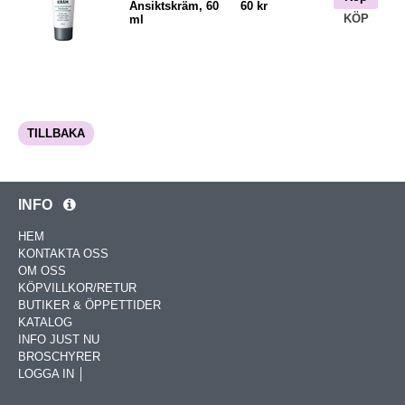
Ansiktskräm, 60
60 kr
KÖP
ml
TILLBAKA
INFO
HEM
KONTAKTA OSS
OM OSS
KÖPVILLKOR/RETUR
BUTIKER & ÖPPETTIDER
KATALOG
INFO JUST NU
BROSCHYRER
LOGGA IN │