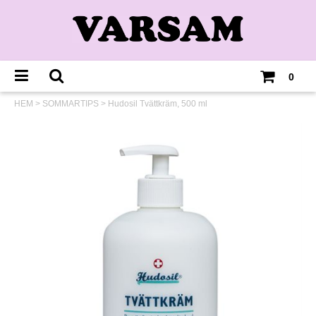
0
HEM
>
SOMMARTIPS
>
Hudosil Tvättkräm, 500 ml