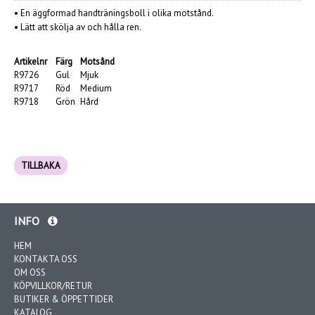
•
En äggformad handträningsboll i olika motstånd.
•
Lätt att skölja av och hålla ren.
Artikelnr
Färg
Motsånd
R9726
Gul
Mjuk
R9717
Röd
Medium
R9718
Grön
Hård
TILLBAKA
INFO
HEM
KONTAKTA OSS
OM OSS
KÖPVILLKOR/RETUR
BUTIKER & ÖPPETTIDER
KATALOG