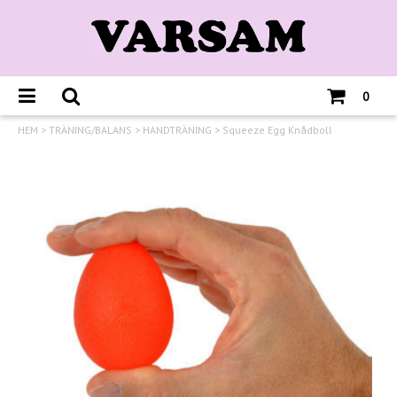
0
HEM
>
TRÄNING/BALANS
>
HANDTRÄNING
>
Squeeze Egg Knådboll