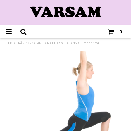
0
HEM
>
TRÄNING/BALANS
>
MATTOR & BALANS
>
Jumper Stor