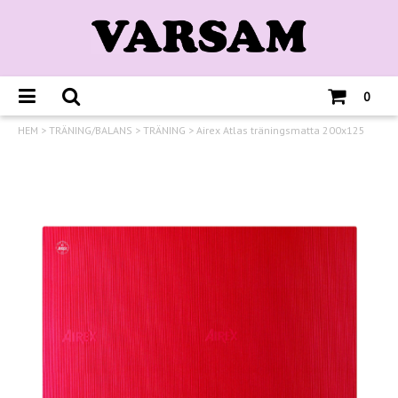
0
HEM
>
TRÄNING/BALANS
>
TRÄNING
>
Airex Atlas träningsmatta 200x125