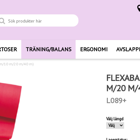
RTOSER
TRÄNING/BALANS
ERGONOMI
AVSLAPP
 m/10 m/20 m/40 m)
FLEXABA
M/20 M/
L089+
Välj längd
Lagerstatus: