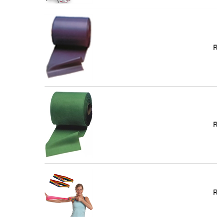
F
F
F