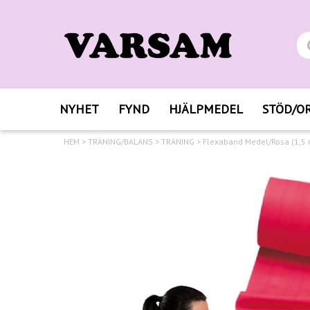
NYHET
FYND
HJÄLPMEDEL
STÖD/O
HEM
>
TRÄNING/BALANS
>
TRÄNING
>
Flexaband Medel/Rosa (1,5