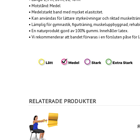
• Motstånd: Medel
• Medelstarkt band med mycket elasitcitet.
• Ka
n användas för lättare styrkeövningar och riktad muskelträn
• Lämplig för gymnastik, figurträning, muskeluppbyggnad, rehabil
• En naturprodukt gjord av 100% gummi. Innehåller latex.
• Vi rekommenderar att bandet f
örvaras i en försluten påse för 
RELATERADE PRODUKTER
F