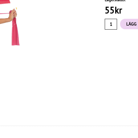
55
kr
LÄGG 