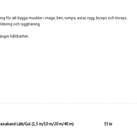
ing f
ör att bygga muskler i
mage, ben, rumpa, axlar, rygg, biceps och triceps.
itering och ryggträning.
längre hållbarhet.
lexaband Lätt/Gul (1,5 m/10 m/20 m/40 m)
55 kr