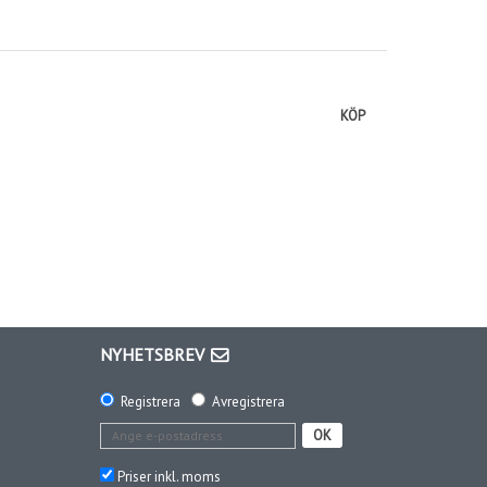
KÖP
NYHETSBREV
Registrera
Avregistrera
OK
Priser inkl. moms