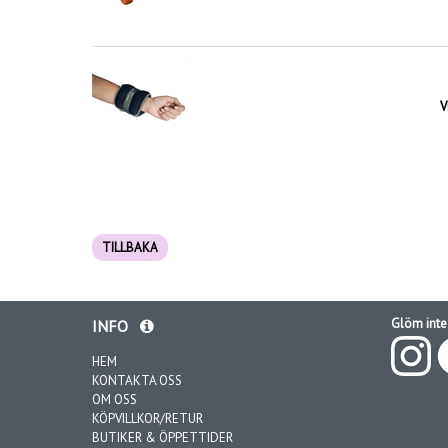
V
TILLBAKA
Glöm inte 
INFO
HEM
KONTAKTA OSS
OM OSS
KÖPVILLKOR/RETUR
BUTIKER & ÖPPETTIDER