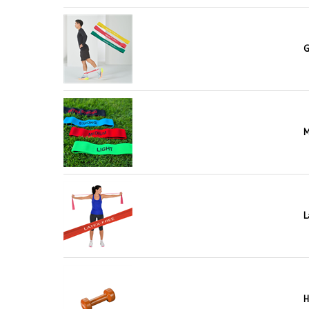
G
M
L
H