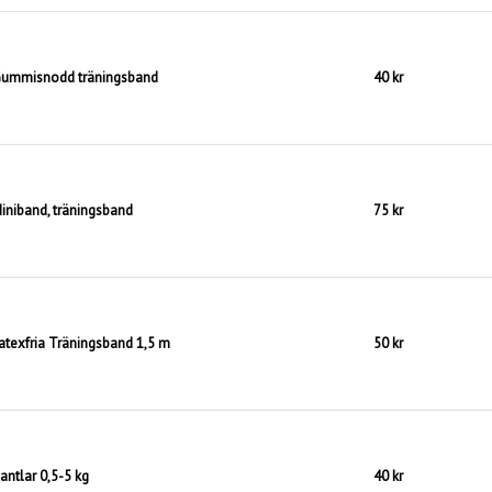
ummisnodd träningsband
40 kr
iniband, träningsband
75 kr
atexfria Träningsband 1,5 m
50 kr
antlar 0,5-5 kg
40 kr