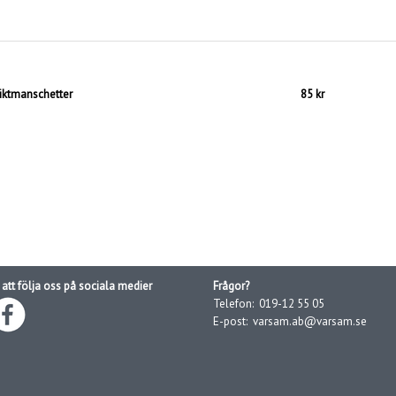
iktmanschetter
85 kr
att följa oss på sociala medier
Frågor?
Telefon:
019-12 55 05
E-post:
varsam.ab@varsam.se