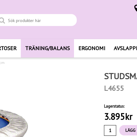
RTOSER
TRÄNING/BALANS
ERGONOMI
AVSLAPP
 cm
STUDSMA
L4655
Lagerstatus:
3.895
kr
LÄGG 