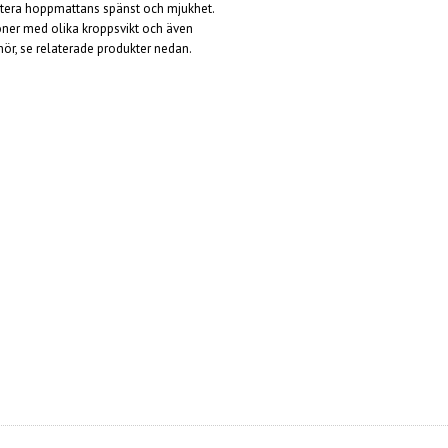
stera hoppmattans spänst och mjukhet
.
oner med olika kroppsvikt och även
hör, se relaterade produkter nedan.