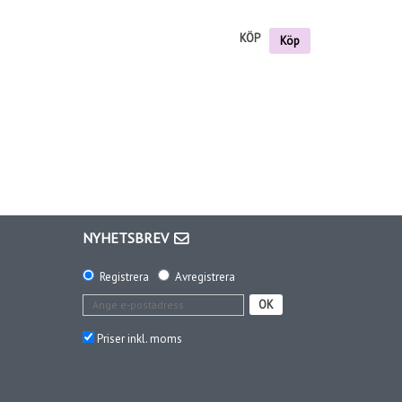
KÖP
Köp
NYHETSBREV
Registrera
Avregistrera
OK
Priser inkl. moms