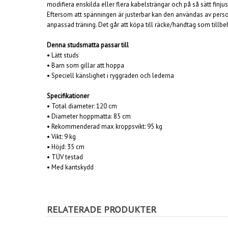
modifiera enskilda eller flera kabelsträngar och på så sätt
finju
Eftersom att spänningen är justerbar kan den användas av pers
anpassad träning. Det går att köpa till räcke/handtag som tillbe
Denna studsmatta passar till
• Lätt studs
• Barn som gillar att hoppa
• Speciell känslighet i ryggraden och lederna
Specifikationer
• Total diameter: 120 cm
• Diameter hoppmatta: 85 cm
• Rekommenderad max kroppsvikt: 95 kg
• Vikt: 9 kg
• Höjd: 35 cm
• TÜV testad
• Med kantskydd
RELATERADE PRODUKTER