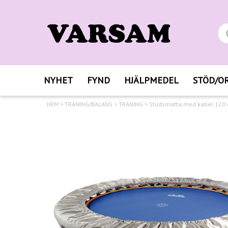
NYHET
FYND
HJÄLPMEDEL
STÖD/O
HEM
>
TRÄNING/BALANS
>
TRÄNING
>
Studsmatta med kabel 120