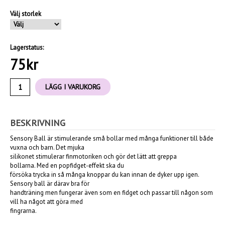
Välj storlek
Lagerstatus:
75
kr
LÄGG I VARUKORG
BESKRIVNING
Sensory Ball är stimulerande små bollar med många funktioner till både
vuxna och barn. Det mjuka
silikonet stimulerar finmotoriken och gör det lätt att greppa
bollarna. Med en popfidget-effekt ska du
försöka trycka in så många knoppar du kan innan de dyker upp igen.
Sensory ball är därav bra för
handträning men fungerar även som en fidget och
passar till någon som
vill ha något att göra med
fingrarna.