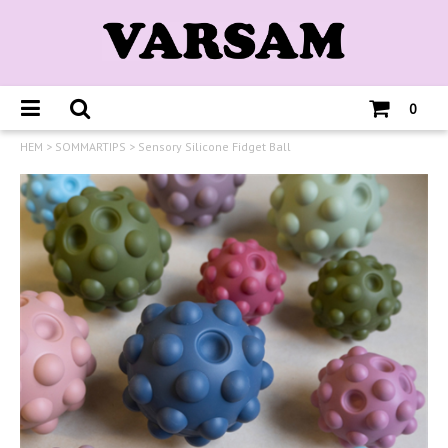
0
HEM
>
SOMMARTIPS
>
Sensory Silicone Fidget Ball