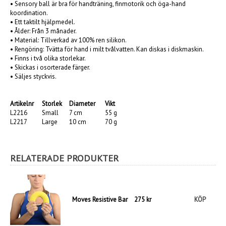
• Sensory ball är bra för handträning, finmotorik och öga-hand
koordination.
• Ett taktilt hjälpmedel.
• Ålder: Från 3 månader.
• Material: Tillverkad av 100% ren silikon.
• Rengöring: Tvätta för hand i milt tvålvatten. Kan diskas i diskmaskin.
• Finns i två olika storlekar.
• Skickas i osorterade färger.
• Säljes styckvis.
Artikelnr
Storlek
Diameter
Vikt
L2216
Small
7 cm
55 g
L2217
Large
10 cm
70 g
RELATERADE PRODUKTER
Moves Resistive Bar
275 kr
KÖP